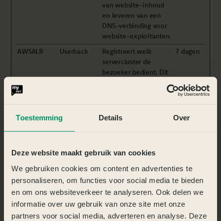
van website-inhoud
en leveren van een
DNS-verbinding voor
website-exploitanten.
AWSALB
Userback
Registreert welk
7 dagen
servercluster de
bezoeker bedient. Dit
wordt gebruikt in
samenhang met
trafficverdeling, om de
gebruikerservaring te
Toestemming
Details
Over
optimaliseren.
AWSALBCO
Userback
Registreert welk
7 dagen
RS
servercluster de
Deze website maakt gebruik van cookies
bezoeker bedient. Dit
We gebruiken cookies om content en advertenties te
wordt gebruikt in
personaliseren, om functies voor social media te bieden
samenhang met
trafficverdeling, om de
en om ons websiteverkeer te analyseren. Ook delen we
gebruikerservaring te
informatie over uw gebruik van onze site met onze
optimaliseren.
partners voor social media, adverteren en analyse. Deze