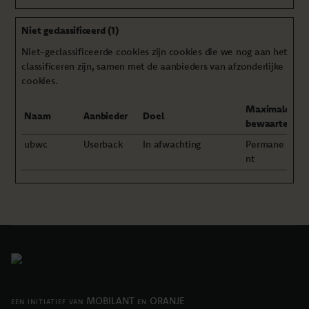
Niet geclassificeerd (1)
Niet-geclassificeerde cookies zijn cookies die we nog aan het
classificeren zijn, samen met de aanbieders van afzonderlijke
cookies.
Maximale
Naam
Aanbieder
Doel
bewaartermij
ubwc
Userback
In afwachting
Permane
nt
MOBILANT
ORANJE
EEN INITIATIEF VAN
EN