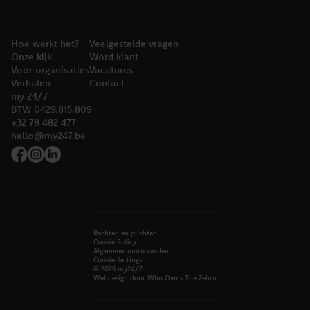
Hoe werkt het?
Veelgestelde vragen
Onze kijk
Word klant
Voor organisaties
Vacatures
Verhalen
Contact
my 24/7
BTW 0429.815.809
+32 78 482 477
hallo@my247.be
Rechten en plichten
Cookie Policy
Algemene voorwaarden
Cookie Settings
© 2025 my24/7
Webdesign door Who Owns The Zebra